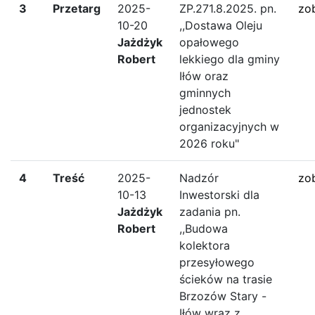
3
Przetarg
2025-
ZP.271.8.2025. pn.
zo
10-20
,,Dostawa Oleju
Jażdżyk
opałowego
Robert
lekkiego dla gminy
Iłów oraz
gminnych
jednostek
organizacyjnych w
2026 roku"
4
Treść
2025-
Nadzór
zo
10-13
Inwestorski dla
Jażdżyk
zadania pn.
Robert
,,Budowa
kolektora
przesyłowego
ścieków na trasie
Brzozów Stary -
Iłów wraz z