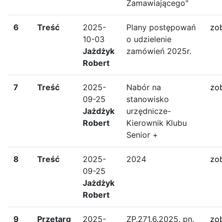
Zamawiającego"
6
Treść
2025-
Plany postępowań
zo
10-03
o udzielenie
Jażdżyk
zamówień 2025r.
Robert
7
Treść
2025-
Nabór na
zo
09-25
stanowisko
Jażdżyk
urzędnicze-
Robert
Kierownik Klubu
Senior +
8
Treść
2025-
2024
zo
09-25
Jażdżyk
Robert
9
Przetarg
2025-
ZP.271.6.2025. pn.
zo