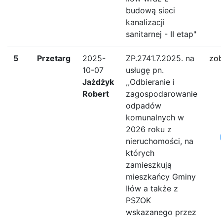
budową sieci
kanalizacji
sanitarnej - II etap"
5
Przetarg
2025-
ZP.2741.7.2025. na
zo
10-07
usługę pn.
Jażdżyk
,,Odbieranie i
Robert
zagospodarowanie
odpadów
komunalnych w
2026 roku z
nieruchomości, na
których
zamieszkują
mieszkańcy Gminy
Iłów a także z
PSZOK
wskazanego przez