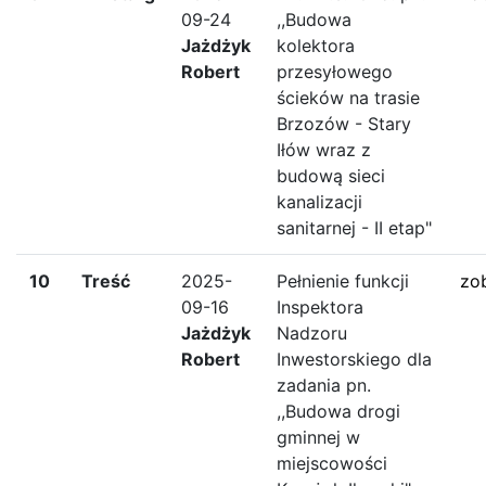
09-24
,,Budowa
Jażdżyk
kolektora
Robert
przesyłowego
ścieków na trasie
Brzozów - Stary
Iłów wraz z
budową sieci
kanalizacji
sanitarnej - II etap"
10
Treść
2025-
Pełnienie funkcji
zo
09-16
Inspektora
Jażdżyk
Nadzoru
Robert
Inwestorskiego dla
zadania pn.
,,Budowa drogi
gminnej w
miejscowości