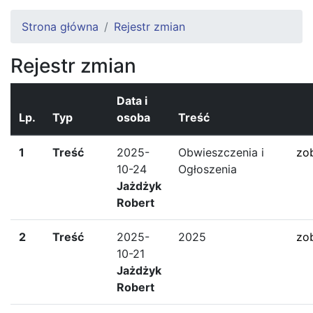
Strona główna
Rejestr zmian
Rejestr zmian
Data i
Lp.
Typ
osoba
Treść
1
Treść
2025-
Obwieszczenia i
zo
10-24
Ogłoszenia
Jażdżyk
Robert
2
Treść
2025-
2025
zo
10-21
Jażdżyk
Robert