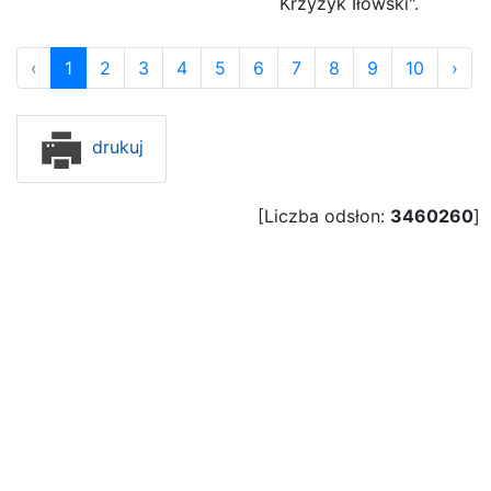
Krzyżyk Iłowski".
‹
1
2
3
4
5
6
7
8
9
10
›
drukuj
[Liczba odsłon:
3460260
]