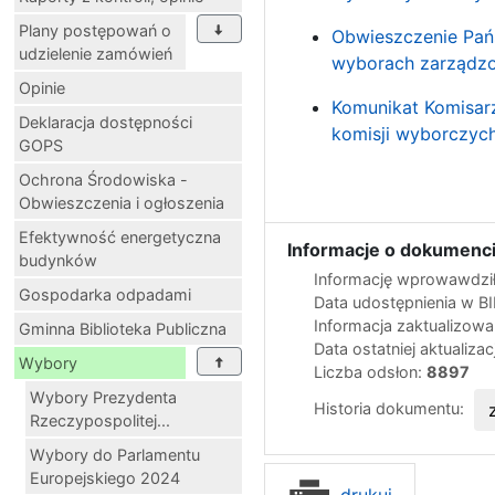
Plany postępowań o
Obwieszczenie Pańs
udzielenie zamówień
wyborach zarządzo
Opinie
Komunikat Komisar
Deklaracja dostępności
komisji wyborczyc
GOPS
Ochrona Środowiska -
Obwieszczenia i ogłoszenia
Efektywność energetyczna
Informacje o dokumenci
budynków
Informację wprowawdził
Gospodarka odpadami
Data udostępnienia w B
Informacja zaktualizow
Gminna Biblioteka Publiczna
Data ostatniej aktualizac
Wybory
Liczba odsłon:
8897
Wybory Prezydenta
Historia dokumentu:
Rzeczypospolitej...
Wybory do Parlamentu
Europejskiego 2024
drukuj