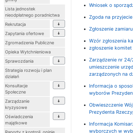
Wniosek o sporządz
Lista jednostek
nieodpłatnego poradnictwa
Zgoda na przyjecie
Rekrutacja
Zgłoszenie zamiar
Zapytania ofertowe
Wzór zgłoszenia k
Zgromadzenia Publiczne
zgłoszenie komitet
Opieka Wytchnieniowa
Zarządzenie nr 24/
Sprawozdania
umieszczenie urzę
Strategia rozwoju i plan
zarządzonych na dz
działań
Informacja o spos
Konsultacje
Społeczne
wyborów Prezydenta
Zarządzanie
Obwieszczenie Wój
kryzysowe
Prezydenta Rzeczyp
Oświadczenia
majątkowe
Informacja Komisar
wyborczych w wybor
Raporty z kontroli, opinie