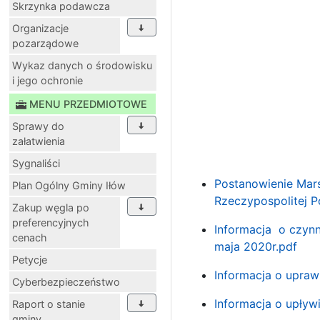
Skrzynka podawcza
Organizacje
pozarządowe
Wykaz danych o środowisku
i jego ochronie
MENU PRZEDMIOTOWE
Sprawy do
załatwienia
Sygnaliści
Postanowienie Mars
Plan Ogólny Gminy Iłów
Rzeczypospolitej Po
Zakup węgla po
preferencyjnych
Informacja o czyn
cenach
maja 2020r.pdf
Petycje
Informacja o upra
Cyberbezpieczeństwo
Informacja o upły
Raport o stanie
gminy