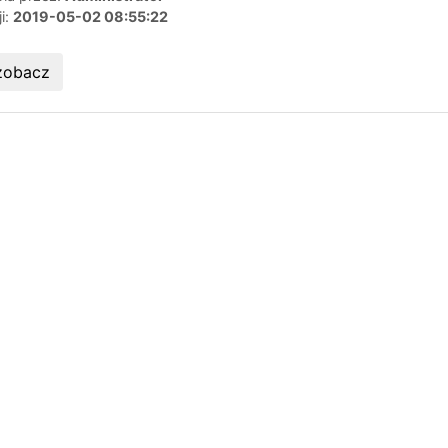
ji:
2019-05-02 08:55:22
zobacz