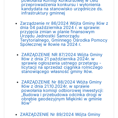
powołania Komisji Konkursowej w celu
przeprowadzenia konkursu i wyłonienia
kandydata na stanowisko urzędnicze ds.
infrastruktury gminnej
Zarządzenie nr 86/2024 Wójta Gminy Iłów z
dnia 04 października 2024 r. w sprawie:
przyjęcia zmian w planie finansowym
Urzędu Jednostki Samorządu
Terytorialnego, Gminnego Ośrodka Pomocy
Społecznej w Iłowie na 2024 r.
ZARZĄDZENIE NR 87/2024 Wójta Gminy
Iłów z dnia 21 października 2024r. w
sprawie ogłoszenia ustnego przetargu -
licytacji na sprzedaż ciągnika rolniczego
stanowiącego własność gminy Iłów.
ZARZĄDZENIE Nr 88/2024 Wójta Gminy
Iłów z dnia 21.10.2024r. w sprawie
powołania komisji odbiorowej inwestycji:
„Budowa i przebudowa odcinka drogi w
obrębie geodezyjnym Miękinki w gminie
Iłów”
ZARZĄDZENIE Nr 89/2024 Wójta Gminy