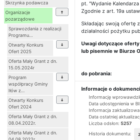
Skrzynka podawcza
pt. "Wydanie Kalendarza
Zgodnie z art. 19a usta
Organizacje
pozarządowe
Składając swoją ofertę z
Sprawozdania z realizacji
działalności pożytku pub
Programu...
Uwagi dotyczące oferty
Otwarty Konkurs
lub pisemnie w Biurze O
Ofert 2025
Oferta Mały Grant z dn.
15.05.2024r
do pobrania:
Program
współpracy Gminy
Informacje o dokumenci
Iłów z...
Informację wprowawdził
Otwarty Konkurs
Data udostępnienia w B
Ofert 2024
Informacja zaktualizow
Oferta Mały Grant z dn.
Data ostatniej aktualizac
08.04.2022r.
Liczba odsłon:
5257
Oferta Mały Grant z dn.
Historia dokumentu:
04.08.2022r.