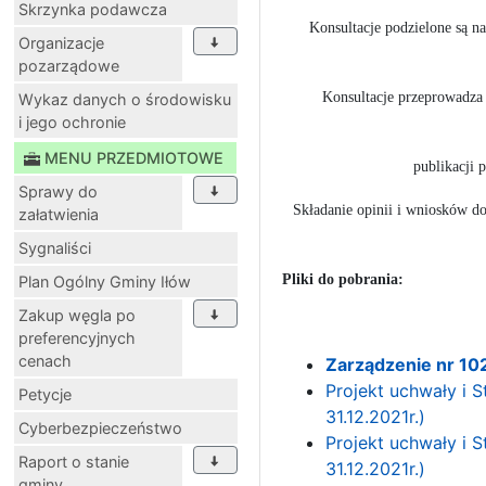
Skrzynka podawcza
Konsultacje podzielone są n
Organizacje
pozarządowe
Konsultacje przeprowadza 
Wykaz danych o środowisku
i jego ochronie
MENU PRZEDMIOTOWE
publikacji 
Sprawy do
Składanie opinii i wniosków do
załatwienia
Sygnaliści
Pliki do pobrania:
Plan Ogólny Gminy Iłów
Zakup węgla po
preferencyjnych
cenach
Zarządzenie nr 102
Projekt uchwały i 
Petycje
31.12.2021r.)
Cyberbezpieczeństwo
Projekt uchwały i 
Raport o stanie
31.12.2021r.)
gminy