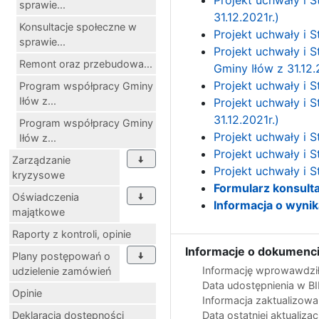
sprawie...
31.12.2021r.)
Konsultacje społeczne w
Projekt uchwały i S
sprawie...
Projekt uchwały i 
Remont oraz przebudowa...
Gminy Iłów z 31.12.
Projekt uchwały i S
Program współpracy Gminy
Iłów z...
Projekt uchwały i 
31.12.2021r.)
Program współpracy Gminy
Projekt uchwały i S
Iłów z...
Projekt uchwały i S
Zarządzanie
Projekt uchwały i S
kryzysowe
Formularz konsulta
Oświadczenia
Informacja o wyni
majątkowe
Raporty z kontroli, opinie
Informacje o dokumenci
Plany postępowań o
Informację wprowawdził
udzielenie zamówień
Data udostępnienia w B
Opinie
Informacja zaktualizow
Deklaracja dostępności
Data ostatniej aktualizac