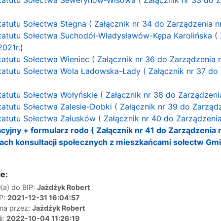
tatutu Sołectwa Stegna ( Załącznik nr 34 do Zarządzenia n
Statutu Sołectwa Suchodół-Władysławów-Kępa Karolińska ( 
2021r.
)
tatutu Sołectwa Wieniec ( Załącznik nr 36 do Zarządzenia n
Statutu Sołectwa Wola Ładowska-Łady ( Załącznik nr 37 do
tatutu Sołectwa Wołyńskie ( Załącznik nr 38 do Zarządzeni
tatutu Sołectwa Zalesie-Dobki ( Załącznik nr 39 do Zarządz
tatutu Sołectwa Załusków ( Załącznik nr 40 do Zarządzenia
cyjny + formularz rodo ( Załącznik nr 41 do Zarządzenia 
kach konsultacji społecznych z mieszkańcami sołectw Gmi
e:
(a) do BIP:
Jażdżyk Robert
IP:
2021-12-31 16:04:57
ana przez:
Jażdżyk Robert
ji:
2022-10-04 11:26:19