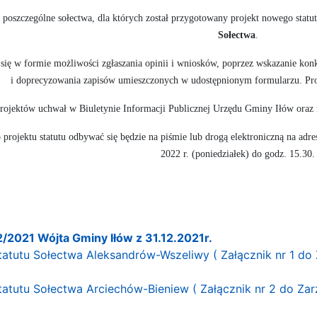
a poszczególne sołectwa, dla których został przygotowany projekt nowego statu
Sołectwa
.
się w formie możliwości zgłaszania opinii i wniosków, poprzez wskazanie konk
i doprecyzowania zapisów umieszczonych w udostępnionym formularzu. Proj
projektów uchwał w Biuletynie Informacji Publicznej Urzędu Gminy Iłów oraz 
 projektu statutu odbywać się będzie na piśmie lub drogą elektroniczną na adre
2022 r. (poniedziałek) do godz. 15.30.
/2021 Wójta Gminy Iłów z 31.12.2021r.
Statutu Sołectwa Aleksandrów-Wszeliwy ( Załącznik nr 1 do
Statutu Sołectwa Arciechów-Bieniew ( Załącznik nr 2 do Za