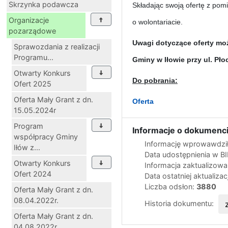
Skrzynka podawcza
Składając swoją ofertę z pomi
Organizacje
o wolontariacie.
pozarządowe
Uwagi dotyczące oferty moż
Sprawozdania z realizacji
Programu...
Gminy w Iłowie przy ul. Płoc
Otwarty Konkurs
Do pobrania:
Ofert 2025
Oferta Mały Grant z dn.
Oferta
15.05.2024r
Program
Informacje o dokumenci
współpracy Gminy
Informację wprowawdził
Iłów z...
Data udostępnienia w B
Otwarty Konkurs
Informacja zaktualizow
Ofert 2024
Data ostatniej aktualizac
Liczba odsłon:
3880
Oferta Mały Grant z dn.
08.04.2022r.
Historia dokumentu:
Oferta Mały Grant z dn.
04.08.2022r.