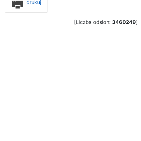
drukuj
[Liczba odsłon:
3460249
]