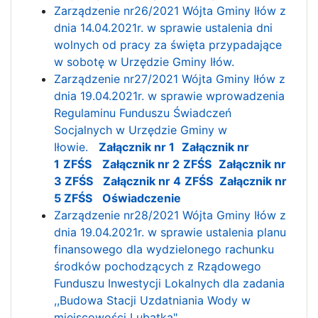
Zarządzenie nr26/2021 Wójta Gminy Iłów z
dnia 14.04.2021r. w sprawie ustalenia dni
wolnych od pracy za święta przypadające
w sobotę w Urzędzie Gminy Iłów.
Zarządzenie nr27/2021 Wójta Gminy Iłów z
dnia 19.04.2021r. w sprawie wprowadzenia
Regulaminu Funduszu Świadczeń
Socjalnych w Urzędzie Gminy w
Iłowie.
Załącznik nr 1
Załącznik nr
1
ZFŚS
Załącznik nr
2
ZFŚS
Załącznik nr
3 ZFŚS
Załącznik nr
4
ZFŚS
Załącznik nr
5 ZFŚS
Oświadczenie
Zarządzenie nr28/2021 Wójta Gminy Iłów z
dnia 19.04.2021r. w sprawie ustalenia planu
finansowego dla wydzielonego rachunku
środków pochodzących z Rządowego
Funduszu Inwestycji Lokalnych dla zadania
,,Budowa Stacji Uzdatniania Wody w
miejscowości Lubatka"