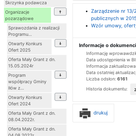
Skrzynka podawcza
Zarządzenie nr 13/
Organizacje
publicznych w 2015
pozarządowe
Wzór umowy, ofert
Sprawozdania z realizacji
Programu...
Otwarty Konkurs
Informacje o dokumenci
Ofert 2025
Informację wprowawdził
Oferta Mały Grant z dn.
Data udostępnienia w B
15.05.2024r
Informacja zaktualizow
Data ostatniej aktualizac
Program
Liczba odsłon:
6161
współpracy Gminy
Iłów z...
Historia dokumentu:
Otwarty Konkurs
Ofert 2024
drukuj
Oferta Mały Grant z dn.
08.04.2022r.
Oferta Mały Grant z dn.
04.08.2022r.