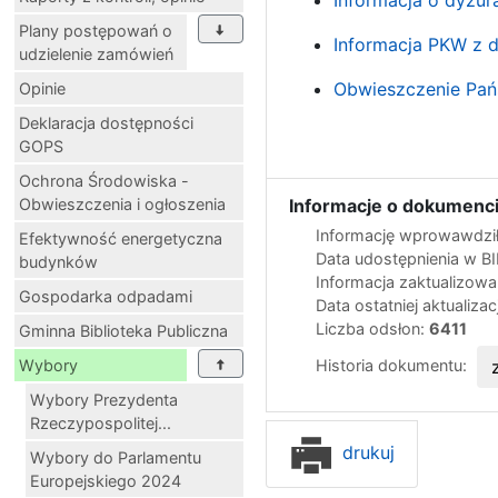
Plany postępowań o
Informacja PKW z d
udzielenie zamówień
Obwieszczenie Pańs
Opinie
Deklaracja dostępności
GOPS
Ochrona Środowiska -
Obwieszczenia i ogłoszenia
Informacje o dokumenci
Informację wprowawdził
Efektywność energetyczna
Data udostępnienia w B
budynków
Informacja zaktualizow
Gospodarka odpadami
Data ostatniej aktualizac
Liczba odsłon:
6411
Gminna Biblioteka Publiczna
Historia dokumentu:
Wybory
Wybory Prezydenta
Rzeczypospolitej...
drukuj
Wybory do Parlamentu
Europejskiego 2024