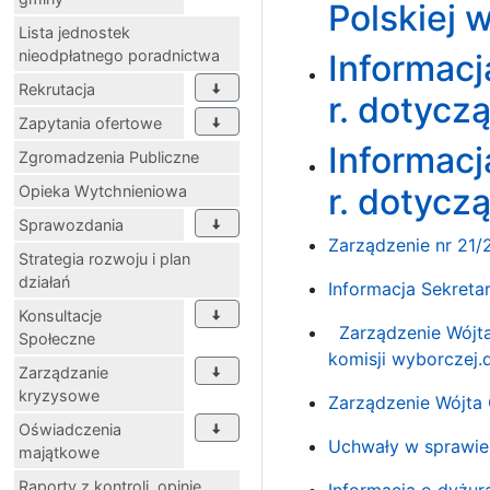
Polskiej 
Lista jednostek
nieodpłatnego poradnictwa
Informacj
Rekrutacja
r. dotycz
Zapytania ofertowe
Informacj
Zgromadzenia Publiczne
r. dotycz
Opieka Wytchnieniowa
Sprawozdania
Zarządzenie nr 21/
Strategia rozwoju i plan
działań
Informacja Sekret
Konsultacje
Zarządzenie Wójt
Społeczne
komisji wyborczej.
Zarządzanie
kryzysowe
Zarządzenie Wójta 
Oświadczenia
Uchwały w sprawie
majątkowe
Raporty z kontroli, opinie
Informacja o dyżur