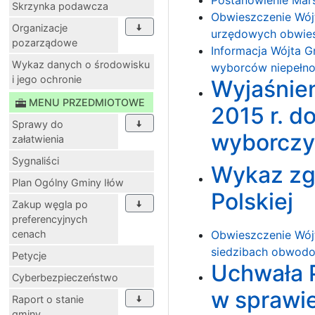
Skrzynka podawcza
Obwieszczenie Wójt
Organizacje
urzędowych obwie
pozarządowe
Informacja Wójta G
Wykaz danych o środowisku
wyborców niepełno
i jego ochronie
Wyjaśnien
MENU PRZEDMIOTOWE
2015 r. d
Sprawy do
wyborczy
załatwienia
Sygnaliści
Wykaz zg
Plan Ogólny Gminy Iłów
Polskiej
Zakup węgla po
preferencyjnych
cenach
Obwieszczenie Wójt
siedzibach obwodo
Petycje
Uchwała P
Cyberbezpieczeństwo
w sprawie
Raport o stanie
gminy