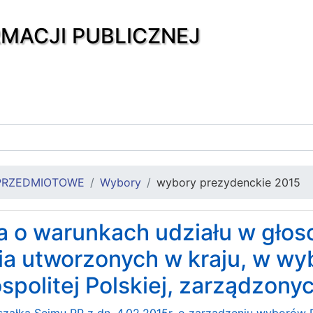
RMACJI PUBLICZNEJ
PRZEDMIOTOWE
Wybory
wybory prezydenckie 2015
ja o warunkach udziału w gło
ia utworzonych w kraju, w wy
politej Polskiej, zarządzonyc
załka Sejmu RP z dn. 4.02.2015r. o zarządzeniu wyborów P