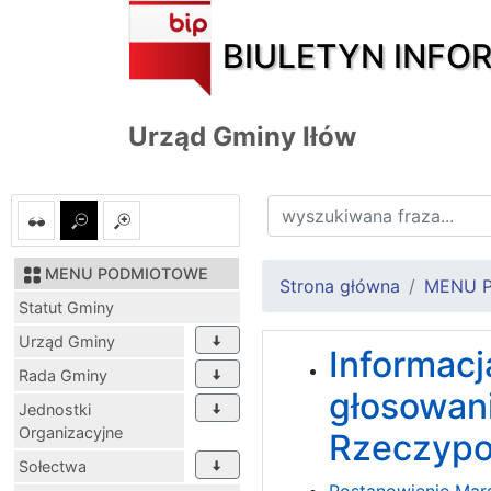
BIULETYN INFO
Urząd Gminy Iłów
MENU PODMIOTOWE
Strona główna
MENU 
Statut Gminy
Urząd Gminy
Informac
Rada Gminy
głosowan
Jednostki
Organizacyjne
Rzeczypos
Sołectwa
Postanowienie Mars