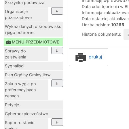
Informację wprowawdził
Skrzynka podawcza
Data udostępnienia w B
Organizacje
Informacja zaktualizow
pozarządowe
Data ostatniej aktualizac
Liczba odsłon:
10265
Wykaz danych o środowisku
i jego ochronie
Historia dokumentu:
MENU PRZEDMIOTOWE
Sprawy do
drukuj
załatwienia
Sygnaliści
Plan Ogólny Gminy Iłów
Zakup węgla po
preferencyjnych
cenach
Petycje
Cyberbezpieczeństwo
Raport o stanie
gminy