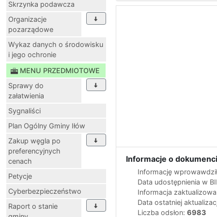
Skrzynka podawcza
Organizacje
pozarządowe
Wykaz danych o środowisku
i jego ochronie
MENU PRZEDMIOTOWE
Sprawy do
załatwienia
Sygnaliści
Plan Ogólny Gminy Iłów
Zakup węgla po
preferencyjnych
Informacje o dokumenci
cenach
Informację wprowawdził
Petycje
Data udostępnienia w B
Cyberbezpieczeństwo
Informacja zaktualizow
Data ostatniej aktualizac
Raport o stanie
Liczba odsłon:
6983
gminy