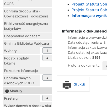
GOPS
Projekt Statutu So
Projekt Statutu So
Ochrona Środowiska -
Informacja o wyni
Obwieszczenia i ogłoszenia
Efektywność energetyczna
budynków
Informacje o dokumenci
Gospodarka odpadami
Informację wprowawdził
Data udostępnienia w B
Gminna Biblioteka Publiczna
Informacja zaktualizow
Wybory
Data ostatniej aktualizac
Liczba odsłon:
8191
Podatki i opłaty
lokalne
Historia dokumentu:
Pozostałe informacje
Ochrona danych
osobowych RODO
drukuj
Moduły
Przetargi
Wykaz danych o środowisku