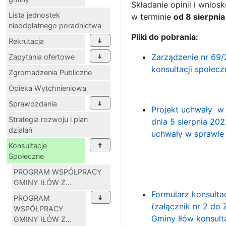
Składanie opinii i wnio
Lista jednostek
w terminie
od 8 sierpnia
nieodpłatnego poradnictwa
Pliki do pobrania:
Rekrutacja
Zarządzenie nr 69/
Zapytania ofertowe
konsultacji społec
Zgromadzenia Publiczne
Opieka Wytchnieniowa
Sprawozdania
Projekt uchwały w 
Strategia rozwoju i plan
dnia 5 sierpnia 20
działań
uchwały w sprawie
Konsultacje
Społeczne
PROGRAM WSPÓŁPRACY
GMINY IŁÓW Z...
Formularz konsult
PROGRAM
(załącznik nr 2 do
WSPÓŁPRACY
Gminy Iłów konsult
GMINY IŁÓW Z...