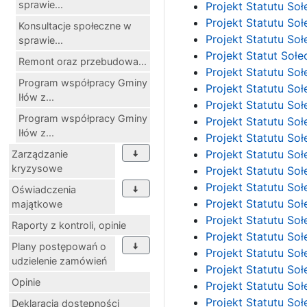
sprawie...
Projekt Statutu So
Projekt Statutu So
Konsultacje społeczne w
Projekt Statutu So
sprawie...
Projekt Statut Soł
Remont oraz przebudowa...
Projekt Statutu So
Program współpracy Gminy
Projekt Statutu So
Iłów z...
Projekt Statutu So
Program współpracy Gminy
Projekt Statutu So
Iłów z...
Projekt Statutu So
Projekt Statutu So
Zarządzanie
kryzysowe
Projekt Statutu So
Projekt Statutu So
Oświadczenia
Projekt Statutu So
majątkowe
Projekt Statutu S
Raporty z kontroli, opinie
Projekt Statutu So
Plany postępowań o
Projekt Statutu So
udzielenie zamówień
Projekt Statutu So
Opinie
Projekt Statutu So
Projekt Statutu So
Deklaracja dostępności