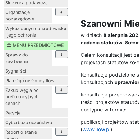
Skrzynka podawcza
Organizacje
pozarządowe
Szanowni Mie
Wykaz danych o środowisku
w dniach
8 sierpnia 202
i jego ochronie
nadania statutów Soł
MENU PRZEDMIOTOWE
Celem konsultacji jest 
Sprawy do
załatwienia
projektach statutów sołe
Sygnaliści
Konsultacje podzielone 
Plan Ogólny Gminy Iłów
konsultacjach
uprawnien
Zakup węgla po
Konsultacje przeprowadz
preferencyjnych
treści projektów statut
cenach
dostępne w formie:
Petycje
publikacji projektów sta
Cyberbezpieczeństwo
(
www.ilow.pl
).
Raport o stanie
gminy