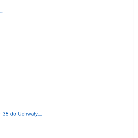
__
r 35 do Uchwały__