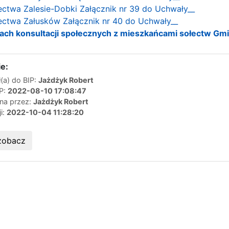
łectwa Zalesie-Dobki Załącznik nr 39 do Uchwały__
łectwa Załusków Załącznik nr 40 do Uchwały__
kach konsultacji społecznych z mieszkańcami sołectw Gmi
e:
(a) do BIP:
Jażdżyk Robert
IP:
2022-08-10 17:08:47
ana przez:
Jażdżyk Robert
ji:
2022-10-04 11:28:20
zobacz