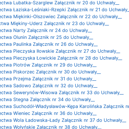
łectwa Lubatka-Szarglew Załącznik nr 20 do Uchwały__
łectwa Łaziska-Leśniaki-Rzepki Załącznik nr 21 do Uchwały
łectwa Miękinki-Olszowiec Załącznik nr 22 do Uchwały__
ectwa Miękiny-Uderz Załącznik nr 23 do Uchwały__
łectwa Narty Załącznik nr 24 do Uchwały__
łectwa Olunin Załącznik nr 25 do Uchwały__
łectwa Paulinka Załącznik nr 26 do Uchwały__
łectwa Pieczyska Iłowskie Załącznik nr 27 do Uchwały__
łectwa Pieczyska Łowickie Załącznik nr 28 do Uchwały__
łectwa Piotrów Załącznik nr 29 do Uchwały__
łectwa Piskorzec Załącznik nr 30 do Uchwały__
łectwa Przejma Załącznik nr 31 do Uchwały__
łectwa Sadowo Załącznik nr 32 do Uchwały__
ołectwa Sewerynów-Wisowa Załącznik nr 33 do Uchwały__
łectwa Stegna Załącznik nr 34 do Uchwały__
łectwa Suchodół-Władysławów-Kępa Karolińska Załącznik n
łectwa Wieniec Załącznik nr 36 do Uchwały__
łectwa Wola Ładowska-Łady Załącznik nr 37 do Uchwały__
łectwa Wołyńskie Załącznik nr 38 do Uchwały__