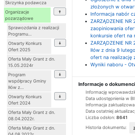
Skrzynka podawcza
złożonych w otwart
Organizacje
Informacja nabór c
pozarządowe
ZARZĄDZENIE NR 26
Sprawozdania z realizacji
zaopiniowania ofe
Programu...
konkursie ofert na
ZARZĄDZENIE NR 27
Otwarty Konkurs
Ofert 2025
Iłów z dnia 9 lute
ofert na realizacj
Oferta Mały Grant z dn.
Wyniki naboru - Ot
15.05.2024r
Program
współpracy Gminy
Informacje o dokumenci
Iłów z...
Informację wprowawdził
Otwarty Konkurs
Data udostępnienia w B
Ofert 2024
Informacja zaktualizow
Data ostatniej aktualizac
Oferta Mały Grant z dn.
Liczba odsłon:
8641
08.04.2022r.
Historia dokumentu:
Oferta Mały Grant z dn.
04.08.2022r.