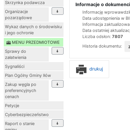
Skrzynka podawcza
Informacje o dokumenci
Organizacje
Informację wprowawdził
pozarządowe
Data udostępnienia w B
Informacja zaktualizow
Wykaz danych o środowisku
Data ostatniej aktualizac
i jego ochronie
Liczba odsłon:
7807
MENU PRZEDMIOTOWE
Historia dokumentu:
Sprawy do
załatwienia
Sygnaliści
drukuj
Plan Ogólny Gminy Iłów
Zakup węgla po
preferencyjnych
cenach
Petycje
Cyberbezpieczeństwo
Raport o stanie
gminy