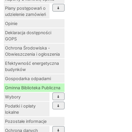
Plany postępowań o
udzielenie zamówień
Opinie
Deklaracja dostępności
GOPS
Ochrona Środowiska -
Obwieszczenia i ogłoszenia
Efektywność energetyczna
budynków
Gospodarka odpadami
Gminna Biblioteka Publiczna
Wybory
Podatki i opłaty
lokalne
Pozostałe informacje
Ochrona danych