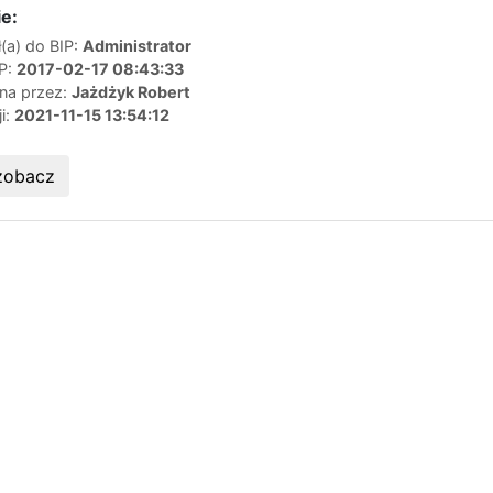
e:
(a) do BIP:
Administrator
IP:
2017-02-17 08:43:33
ana przez:
Jażdżyk Robert
ji:
2021-11-15 13:54:12
zobacz