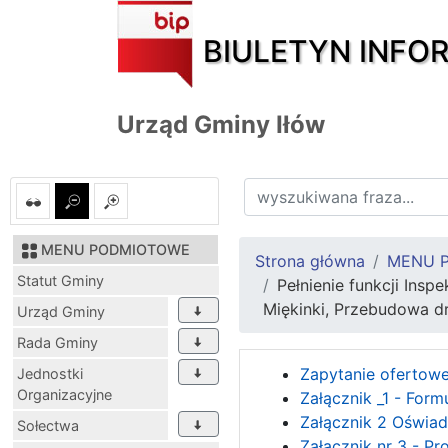
BIULETYN INFO
Urząd Gminy Iłów
MENU PODMIOTOWE
Strona główna
MENU 
Statut Gminy
Pełnienie funkcji Ins
Miękinki, Przebudowa dr
Urząd Gminy
Rada Gminy
Zapytanie ofertow
Jednostki
Organizacyjne
Załącznik _1 - Form
Załącznik 2 Oświa
Sołectwa
Załącznik nr 3 - P