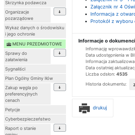
Skrzynka podawcza
Załącznik nr 4 Oświ
Organizacje
Informacja z otwarc
pozarządowe
Protokół z wyboru 
Wykaz danych o środowisku
i jego ochronie
Informacje o dokumenci
MENU PRZEDMIOTOWE
Informację wprowawdził
Sprawy do
Data udostępnienia w B
załatwienia
Informacja zaktualizow
Data ostatniej aktualizac
Sygnaliści
Liczba odsłon:
4535
Plan Ogólny Gminy Iłów
Historia dokumentu:
Zakup węgla po
preferencyjnych
cenach
drukuj
Petycje
Cyberbezpieczeństwo
Raport o stanie
gminy