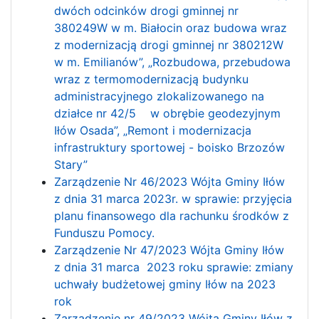
dwóch odcinków drogi gminnej nr
380249W w m. Białocin oraz budowa wraz
z modernizacją drogi gminnej nr 380212W
w m. Emilianów”, „Rozbudowa, przebudowa
wraz z termomodernizacją budynku
administracyjnego zlokalizowanego na
działce nr 42/5 w obrębie geodezyjnym
Iłów Osada”, „Remont i modernizacja
infrastruktury sportowej - boisko Brzozów
Stary”
Zarządzenie Nr 46/2023 Wójta Gminy Iłów
z dnia 31 marca 2023r. w sprawie: przyjęcia
planu finansowego dla rachunku środków z
Funduszu Pomocy.
Zarządzenie Nr 47/2023 Wójta Gminy Iłów
z dnia 31 marca 2023 roku sprawie: zmiany
uchwały budżetowej gminy Iłów na 2023
rok
Zarządzenie nr 49/2023 Wójta Gminy Iłów z